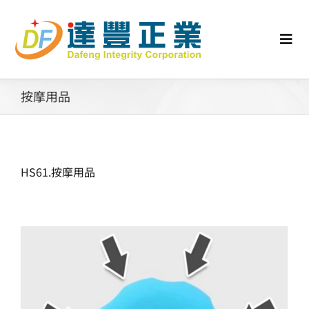
Skip
to
content
Togg
Navi
認識矽膠
按摩用品
行業動態
HS61.按摩用品
工業零配件
消費性產品
矽膠客製