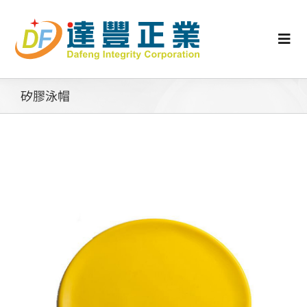
Skip
to
content
Togg
Navi
認識矽膠
矽膠泳帽
行業動態
工業零配件
消費性產品
矽膠客製