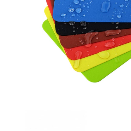
環保餐具組
矽膠杯墊餐墊