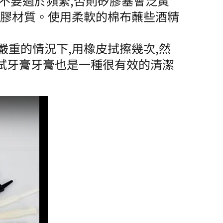
不要過於頻繁,否則矽膠塞會泛黃
用塑膠材質。使用柔軟的棉布蘸些酒精
嚴重的情況下,用橡皮拭擦幾次,然
試牙膏牙膏也是一種很有效的清潔