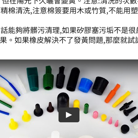
，但在陽光下久曬會變黃。注意:清洗的次數
酒精棉清洗,注意棉簽要用木或竹質,不能
的話能夠將髒污清理,如果矽膠塞污垢不是很
果。如果橡皮解決不了發黃問題,那麼就試