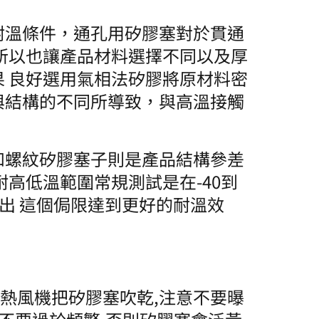
耐溫條件，通孔用矽膠塞對於貫通
所以也讓產品材料選擇不同以及厚
 良好選用氣相法矽膠將原材料密
與結構的不同所導致，與高溫接觸
和螺紋矽膠塞子則是產品結構參差
高低溫範圍常規測試是在-40到
出 這個侷限達到更好的耐溫效
！
用熱風機把矽膠塞吹乾,注意不要曝