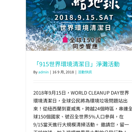
「915世界環境清潔日」淨灘活動
By
admin
|
16 9 月, 2018
|
活動快訊
2018年9月15日，WORLD CLEANUP DAY世界
環境清潔日，全球公民將為環境垃圾問題站出
來！從紐西蘭到夏威夷，跨越24個時區，串連
球150個國家、號召全世界5%人口參與，在
9/15當天進行大規模清掃活動。 邀請您，留一