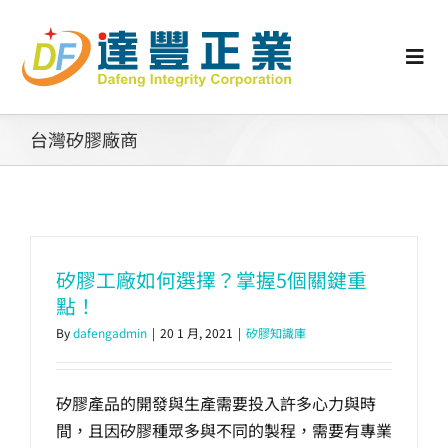
Skip
to
content
Togg
Navi
認識矽膠
台灣矽膠廠商
行業動態
工業零配件
矽膠工廠如何選擇？掌握5個關鍵重
點！
消費性產品
By
dafengadmin
|
20 1 月, 2021
|
矽膠知識庫
矽膠客製
矽膠產品的開發與生產需要投入許多心力與時
間，且因矽膠種眾多與不同的製程，需要有專業