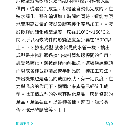
射成型液態矽膠只須將AB兩種液態材料裝入設
備內，從混合到成型，都是全自動化完成的，在
追求簡化工藝和縮短加工時間的同時，還能方便
地實現高質量的液態矽膠客製化產品加工。。液
態矽膠的硫化成型溫度一般在110℃～150℃之
間，所以內嵌物件的形變溫度至少要在150℃以
上。。 3.擠出成型 就像常見的水管一樣，擠出
成型是指物料通過擠出機料筒和螺桿間的作用，
邊受熱硫化，邊被螺桿向前推送，連續通過機頭
而製成各種截麵製品或半制品的一種加工方法。
擠出機頭也是產品的截面形狀，有一定長度，在
力與溫度的作用下，機頭出來產品已經硫化成
型。此工藝成型的矽膠客製化產品一般是條形的
產品，產品截面可以各種各樣。譬如，矩形長
條，環形矽膠管等。 [...]
閱讀更多
0