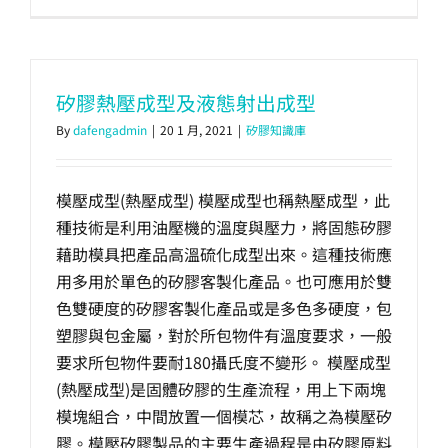
矽膠熱壓成型及液態射出成型
By
dafengadmin
|
20 1 月, 2021
|
矽膠知識庫
模壓成型(熱壓成型) 模壓成型也稱熱壓成型，此
種技術是利用油壓機的溫度與壓力，將固態矽膠
藉助模具把產品高溫硫化成型出來。這種技術應
用多用於單色的矽膠客製化產品。也可應用於雙
色雙硬度的矽膠客製化產品或是多色多硬度，包
塑膠與包金屬，對於所包物件有溫度要求，一般
要求所包物件要耐180攝氏度不變形。 模壓成型
(熱壓成型)是固體矽膠的生產流程，用上下兩塊
模塊組合，中間放置一個模芯，故稱之為模壓矽
膠。模壓矽膠製品的主要生產過程是由矽膠原料