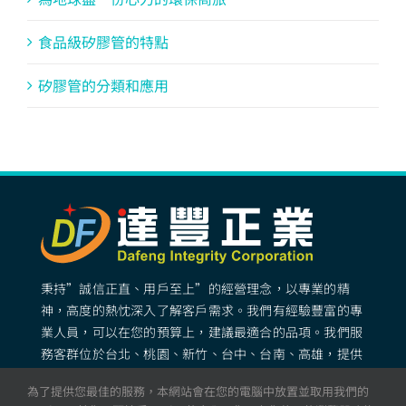
食品級矽膠管的特點
矽膠管的分類和應用
秉持”誠信正直、用戶至上”的經營理念，以專業的精
神，高度的熱忱深入了解客戶需求。我們有經驗豐富的專
業人員，可以在您的預算上，建議最適合的品項。我們服
務客群位於台北、桃園、新竹、台中、台南、高雄，提供
專業完善的矽膠客製化服務。
為了提供您最佳的服務，本網站會在您的電腦中放置並取用我們的