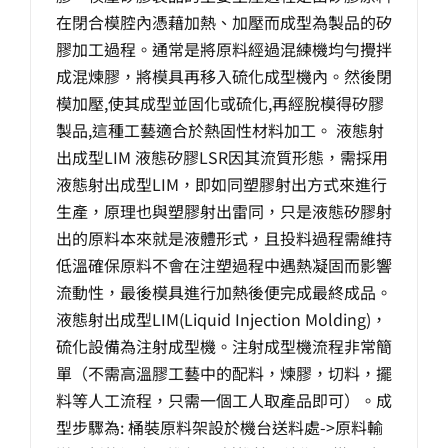
在閉合模腔內憑藉加熱、加壓而成型為製品的矽
膠加工過程。通常是將原料經過混練機均勻攪拌
成混煉膠，將模具再移入硫化成型機內。然後閉
模加壓,使其成型並固化或硫化,再經脫模得矽膠
製品,這種工藝適合於熱固性材料加工。 液態射
出成型LIM 液態矽膠LSR因其流質形態，需採用
液態射出成型LIM，即如同塑膠射出方式來進行
生產，原理也與塑膠射出雷同，只是液態矽膠射
出的原料本來就是液體形式，且投料過程需維持
低溫確保原料不會在注塑過程中遇熱凝固而影響
流動性，最後模具進行加熱後便完成最終成品。
液態射出成型LIM(Liquid Injection Molding)，
硫化設備為注射成型機。注射成型機流程非常簡
單（不需高溫膠工藝中的配料，煉膠，切料，擺
料等人工流程，只需一個工人取產品即可）。成
型步驟為: 桶裝原料架設於機台送料處->原料輸