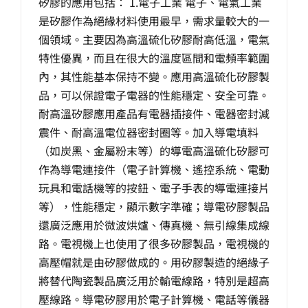
矽膠的應用包括： 1.電子工業 電子、電氣工業
是矽膠作為絕緣材料使用最早，需求量較大的一
個領域。主要因為高溫硫化矽膠耐高低溫，電氣
特性優異，而且在很大的溫度區間和電頻率範圍
內，其性能基本保持不變。應用高溫硫化矽膠製
品，可以保證電子電器的性能穩定、安全可靠。
耐高溫矽膠應用產品有電器插接件、電器密封減
震件、耐高溫電位器密封圈等。加入導電填料
（如炭黑、金屬粉末等）的導電高溫硫化矽膠可
作為導電連接件（電子計算機、遙控系統、電動
玩具和電話機等的按鈕、電子手表的導電連接片
等），性能穩定，顯示數字準確；導電矽膠製品
還廣泛應用於微波烘爐、傳真機、無引線集成線
路。電視機上也使用了很多矽膠製品，電視機的
高壓帽就是由矽膠做成的。用矽膠製造的絕緣子
將替代陶瓷製品廣泛用於輸電線路，特別是超高
壓線路。導電矽膠用於電子計算機、電話等儀器