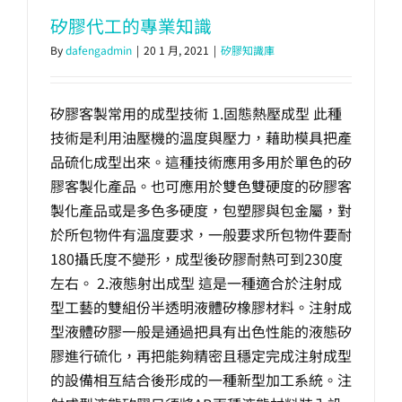
矽膠代工的專業知識
By
dafengadmin
|
20 1 月, 2021
|
矽膠知識庫
矽膠客製常用的成型技術 1.固態熱壓成型 此種
技術是利用油壓機的溫度與壓力，藉助模具把產
品硫化成型出來。這種技術應用多用於單色的矽
膠客製化產品。也可應用於雙色雙硬度的矽膠客
製化產品或是多色多硬度，包塑膠與包金屬，對
於所包物件有溫度要求，一般要求所包物件要耐
180攝氏度不變形，成型後矽膠耐熱可到230度
左右。 2.液態射出成型 這是一種適合於注射成
型工藝的雙組份半透明液體矽橡膠材料。注射成
型液體矽膠一般是通過把具有出色性能的液態矽
膠進行硫化，再把能夠精密且穩定完成注射成型
的設備相互結合後形成的一種新型加工系統。注