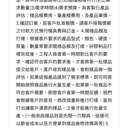
求數量(3)需求時間(4)需求預算。為客製化產品
評估：樣品模費用，量產模費用，及產品單價。
3.確認訂單，若客戶批准報價，請客戶按報價單
之付款方式預付模具費與訂金。 4.開樣品模及
打樣，根據客戶要求的產品型式、顏色、硬度、
質量、數量等要求開樣品模及打樣，矽膠制品打
樣完成後，工程人員會第一時間對比客戶的要
求，確認符合客戶的要求後，才會將第一批樣品
提交給客戶。客戶收到樣品後，會對樣品做一個
評估，如果這個產品達到了需求標準，即可同意
開始按照樣品進行大量生產。如果第一批樣品不
符合客戶需要，那麽客戶會第一時間反饋，我們
會根據客戶的意見，修改或重新進行打樣，直到
打出讓客戶滿意的樣品，之後才能進行批量生
產。(一般來說樣品就是先開一穴模具，這樣可
以節省成本以及方便拿到樣品後修改模具等) 5.