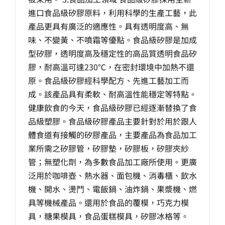
進口食品級矽膠原料，利用科學的生產工藝，此
產品更具有廣泛的適應性。具有透明度高、無
味、不變黃、不噴霜等優點。食品級矽膠是加成
型矽膠，透明度高及穩定性的高品質透明食品矽
膠，耐高溫可達230℃，在密封環境中加熱不還
原。食品級矽膠經科學配方、先進工藝加工而
成。該產品具有柔軟、耐高溫性能穩定等特點。
健康飲食的今天，食品級矽膠已經逐漸替換了食
品級塑膠。食品級矽膠產品主要針對於用於跟人
體食道有接觸的矽膠產品，主要產品為食品加工
業所需之矽膠管，矽膠墊，矽膠板，矽膠夾紗
管；無塑化劑，為多數食品加工廠所使用。更廣
泛用於咖啡壺、熱水器、面包機、消毒櫃、飲水
機、開水、燙鬥、電飯鍋、油炸鍋、果漿機、燃
具等機械產品。還用於食品的覆模，巧克力模
具，糖果模具，食品蛋糕模具，矽膠冰格等。