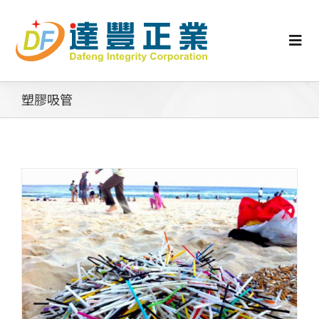
Skip
to
content
Togg
Navi
認識矽膠
塑膠吸管
行業動態
工業零配件
消費性產品
矽膠客製