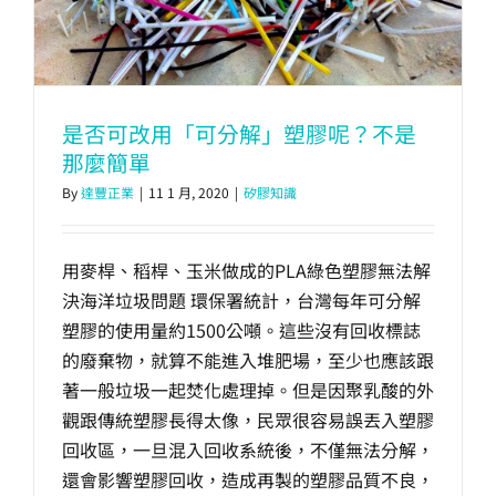
生產製造
選購指南
是否可改用「可分解」塑膠呢？不是
那麼簡單
公司介紹
By
達豐正業
|
11 1 月, 2020
|
矽膠知識
聯繫洽詢
用麥桿、稻桿、玉米做成的PLA綠色塑膠無法解
決海洋垃圾問題 環保署統計，台灣每年可分解
塑膠的使用量約1500公噸。這些沒有回收標誌
的廢棄物，就算不能進入堆肥場，至少也應該跟
著一般垃圾一起焚化處理掉。但是因聚乳酸的外
觀跟傳統塑膠長得太像，民眾很容易誤丟入塑膠
回收區，一旦混入回收系統後，不僅無法分解，
還會影響塑膠回收，造成再製的塑膠品質不良，