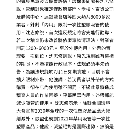
的蒐集民意及公聽會評估，環保署副署長沈志修
說，管制對象確定僅政府部門、學校、百貨公司
及購物中心、連鎖速食店等四大類共8000多家
業者，針對「內用」限制一次性塑膠吸管的使
用。沈志修說，首次違反規定將會先進行勸導，
若二次稽查仍未改善將依廢棄物清理法，對業者
開罰1200~6000元。 至於外傳內用、外帶的管
理要一次到位，沈志修則說，原先規劃雖有這樣
的期盼，不過按照行政程序，法規必須事先預
告，為讓法規能於7月1日如期實施，目前不會
擴大限制外帶。他強調，若消費者以外帶的方式
購買，卻在店內使用雖不開罰，不過此舉將造成
稽查人員的作業困擾，呼籲民眾內用、外帶都能
減少吸管的使用。 沈志修表示，除聯合國環境
大會宣誓2030年全球的一次性塑膠產品應大幅
削減外，歐盟也規劃2021年禁用吸管等一次性
塑膠產品；他說，減塑絕對是國際趨勢，無論是