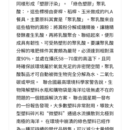
同樣形成「塑膠汙染」。 「綠色塑膠」聚乳
酸：，這些標榜由麥桿、稻桿、玉米做成的PLA
餐具，主要原料其實是「聚乳酸」。聚乳酸來自
這些植物的澱粉：將澱粉分解成糖精後，讓糖精
發酵產生乳酸，再將乳酸聚合、聯結起來，便形
成具有韌性、可受熱塑形的聚乳酸。要讓聚乳酸
分解的堆肥條件其實頗為嚴苛，必須達到相對濕
度90%，並處在攝氏58─70度的高溫下，且同
時確保該環境屬於氧氣充足的非密閉空間，聚乳
酸製品才可自動被微生物完全分解為水、二氧化
碳或甲烷。 聯合國最高環境科學家警告說，生
物降解塑料水瓶和購物袋是海洋垃圾無處不在的
問題的一個錯誤解決方案。 聯合國星期一發布
的一份報告發現，大多數塑料非常耐用，導致大
型塑料碎片和“微塑料”通過水流擴散到北極到
南極的海洋。 在環境中崩潰的綠色塑料已經作
為一種可持續的替代品銷售，可以減少大量傾倒