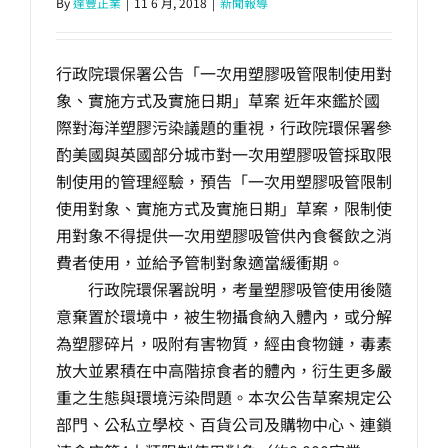
By
達豐正業
|
11 6 月, 2018
|
新聞報導
行政院環保署公告「一次用塑膠吸管限制使用對
象、實施方式及實施日期」草案 近年來鑑於國
際對海洋塑膠污染議題的重視，行政院環保署參
酌美國與英國部分城市對一次用塑膠吸管採取限
制使用的管理經驗，預告「一次用塑膠吸管限制
使用對象、實施方式及實施日期」草案，限制使
用對象不得提供一次用塑膠吸管供內食餐飲之消
費者使用，並給予管制對象適當緩衝期。
行政院環保署說明，考量塑膠吸管使用後隨
意棄置於環境中，被生物攝食納入體內，或分解
為塑膠碎片，吸附有害物質，經由食物鏈，毒素
放大並累積在中高階掠食者的體內，衍生更多嚴
重之生態與環境污染問題。本次公告草案規定公
部門、公私立學校、百貨公司及購物中心、連鎖