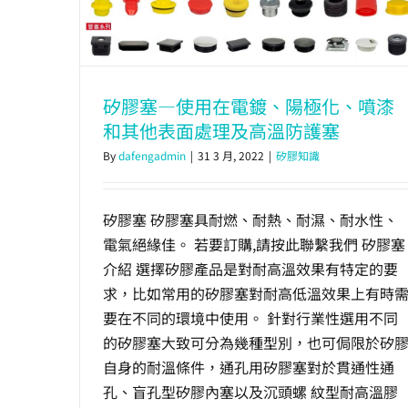
矽膠塞—使用在電鍍、陽極化、噴漆
和其他表面處理及高溫防護塞
By
dafengadmin
|
31 3 月, 2022
|
矽膠知識
矽膠塞 矽膠塞具耐燃、耐熱、耐濕、耐水性、
電氣絕緣佳。 若要訂購,請按此聯繫我們 矽膠塞
介紹 選擇矽膠產品是對耐高溫效果有特定的要
求，比如常用的矽膠塞對耐高低溫效果上有時
要在不同的環境中使用。 針對行業性選用不同
的矽膠塞大致可分為幾種型別，也可侷限於矽
自身的耐溫條件，通孔用矽膠塞對於貫通性通
孔、盲孔型矽膠內塞以及沉頭螺 紋型耐高溫膠