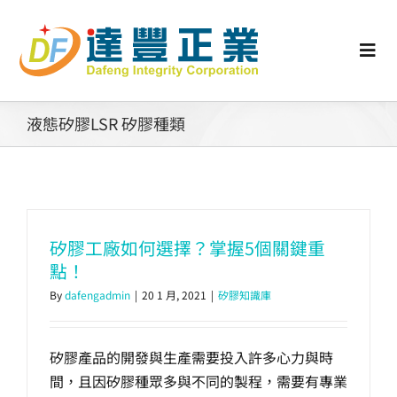
Skip
to
content
Togg
Navi
認識矽膠
液態矽膠LSR 矽膠種類
行業動態
工業零配件
矽膠工廠如何選擇？掌握5個關鍵重
點！
消費性產品
By
dafengadmin
|
20 1 月, 2021
|
矽膠知識庫
矽膠客製
矽膠產品的開發與生產需要投入許多心力與時
間，且因矽膠種眾多與不同的製程，需要有專業