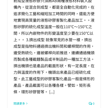
射成型液態矽膠只須將AB兩種液態材料裝入設
備內，從混合到成型，都是全自動化完成的，在
追求簡化工藝和縮短加工時間的同時，還能方便
地實現高質量的液態矽膠客製化產品加工。。液
態矽膠的硫化成型溫度一般在110℃～150℃之
間，所以內嵌物件的形變溫度至少要在150℃以
上。。 3.擠出成型 就像常見的水管一樣，擠出
成型是指物料通過擠出機料筒和螺桿間的作用，
邊受熱硫化，邊被螺桿向前推送，連續通過機頭
而製成各種截麵製品或半制品的一種加工方法。
擠出機頭也是產品的截面形狀，有一定長度，在
力與溫度的作用下，機頭出來產品已經硫化成
型。此工藝成型的矽膠客製化產品一般是條形的
產品，產品截面可以各種各樣。譬如，矩形長
條，環形矽膠管等。 [...]
閱讀更多
0