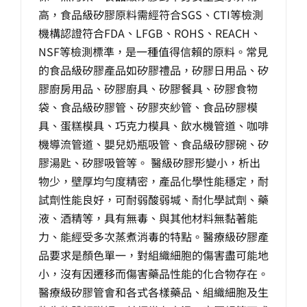
高，食品級矽膠原料需經符合SGS、CTI等檢測
機構認證符合FDA、LFGB、ROHS、REACH、
NSF等檢測標準，是一種值得信賴的原料。常見
的食品級矽膠產品如矽膠禮品，矽膠日用品、矽
膠廚房用品、矽膠廚具、矽膠餐具、矽膠食物
袋、食品級矽膠管、矽膠夾紗管、食品矽膠模
具、蛋糕模具、巧克力模具、飲水機管道、咖啡
機導流管道、嬰兒奶瓶吸管、食品級矽膠碗、矽
膠湯匙、矽膠吸管等。 醫級矽膠形變小，析出
物少，壁厚均勻度精密，產品化學性能穩定，耐
試劑性能良好，可耐弱酸弱堿、耐化學試劑、藥
液、酒精等，具有無毒、與其他材料無黏著能
力、能經受多次蒸煮消毒的特點。醫療級矽膠產
品要求是顏色單一，對組織細胞的傷害盡可能地
小，沒有因遷移而傷害藥品性能的化合物存在。
醫療級矽膠管會和各式各樣藥品、組織細胞及生