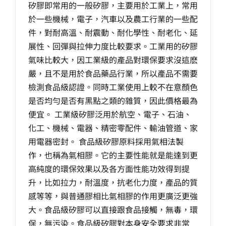
矽膠即常用的一般矽膠，主要用於工業上，常用
生產製造
於一些機械，電子，汽車以及農工行業的一些配
件，對耐高溫、耐震動、耐化學性、耐老化、延
選購指南
展性、回彈與拉伸力度比較要求。工業用的矽膠
氣味比較大，因工業級的產品對環保要求沒這麽
嚴，且不是用於食品藥品行業，所以產品不需要
公司介紹
檢測食品級認證。同時工業使用上較不在意顏色
是否均勻是否有黑點之類的雜質，因此價格最為
聯繫洽詢
便宜。 工業級矽膠泛用於航空、電子、石油、
化工、機械、電器、精密零配件、輸油管道、家
用電器密封。 食品級矽膠原料採用氣相法製
作，也稱為氣相膠。它的主要性能就是能達到更
高純度的環保效果以及各方面性能功效得到提
升，比如拉力，耐溫度，抗老化力度，產品的質
感等等，與普通膠相比氣相膠的作用更廣泛更強
大。食品級矽膠可以直接跟食品接觸，無毒，環
保，無污染。食品級矽膠對本身安全要求非常