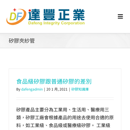
Skip
to
content
Togg
Navi
認識矽膠
矽膠夾紗管
行業動態
工業零配件
食品級矽膠跟普通矽膠的差別
By
dafengadmin
|
20 1 月, 2021
|
矽膠知識庫
消費性產品
矽膠產品主要分為工業用、生活用、醫療用三
矽膠客製
類，矽膠工廠會根據產品的用途去使用合適的原
料，如工業級、食品級或醫療級矽膠。 工業級