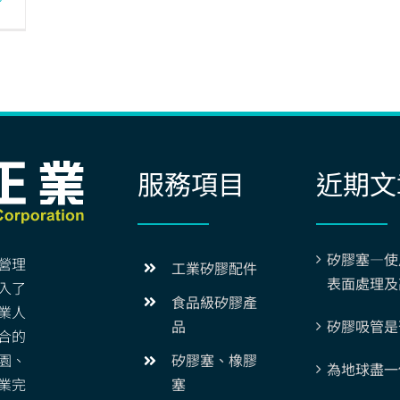
服務項目
近期文
矽膠塞—使
營理
工業矽膠配件
表面處理及
入了
食品級矽膠產
業人
矽膠吸管是
品
合的
園、
矽膠塞、橡膠
為地球盡一
業完
塞