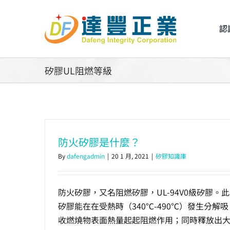
Skip
to
認
content
矽膠UL阻燃等級
防火矽膠是什麼？
By
dafengadmin
|
20 1 月, 2021
|
矽膠知識庫
防火矽膠，又名阻燃矽膠，UL-94V0級矽膠。此
矽膠能在在受熱時（340℃-490℃）發生分解吸
收燃燒物表面熱量起起阻燃作用；同時釋放出