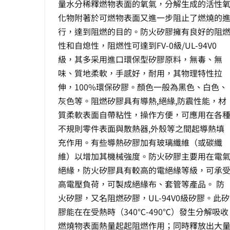
量水分稀釋燃物表面的氧氣，分解生成的活性
化物附著於可燃物表面又進一步阻止了燃燒的
行，達到阻燃的目的。防火矽膠擁有良好的阻
性和自熄性，阻燃性可達到FV-0級/UL-94V0
級，其多采用進口環保型矽膠原料，無毒、無
味、質地柔軟，手感好，耐用，其物理特性拉
伸，100%環保矽膠。顏色一般為黑色、白色、
灰色等。阻燃矽膠具有導熱,絕緣,防震性能，材
質柔軟表面自帶粘性，操作方便，可應用在各
不規則零件表面與散熱器,外殼等之間起導熱填
充作用。有些導熱矽膠加有玻璃纖維（或碳纖
維）以增加其機械強度。防火矽膠主要用在電
絕緣，防火矽膠具有較高的電絕緣等級，可承
高電壓負荷，可製成絕緣布、套管等產品。 防
火矽膠，又名阻燃矽膠，UL-94V0級矽膠。此矽
膠能在在受熱時（340℃-490℃）發生分解吸收
燃燒物表面熱量起起阻燃作用；同時釋放出大