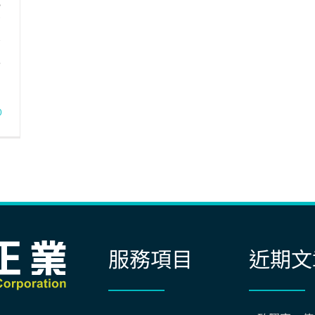
或
有
膠
性
0
服務項目
近期文