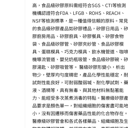
高，食品級矽膠原料需經符合SGS、CTI等檢測
機構認證符合FDA、LFGB、ROHS、REACH、
NSF等檢測標準，是一種值得信賴的原料。常見
的食品級矽膠產品如矽膠禮品，矽膠日用品、
膠廚房用品、矽膠廚具、矽膠餐具、矽膠食物
袋、食品級矽膠管、矽膠夾紗管、食品矽膠模
具、蛋糕模具、巧克力模具、飲水機管道、咖
機導流管道、嬰兒奶瓶吸管、食品級矽膠碗、
膠湯匙、矽膠吸管等。 醫級矽膠形變小，析出
物少，壁厚均勻度精密，產品化學性能穩定，
試劑性能良好，可耐弱酸弱堿、耐化學試劑、
液、酒精等，具有無毒、與其他材料無黏著能
力、能經受多次蒸煮消毒的特點。醫療級矽膠
品要求是顏色單一，對組織細胞的傷害盡可能
小，沒有因遷移而傷害藥品性能的化合物存在
醫療級矽膠管會和各式各樣藥品、組織細胞及