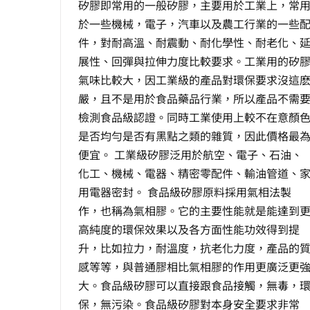
矽膠即常用的一般矽膠，主要用於工業上，常
於一些機械，電子，汽車以及農工行業的一些
件，對耐高溫、耐震動、耐化學性、耐老化、
展性、回彈與拉伸力度比較要求。工業用的矽
氣味比較大，因工業級的產品對環保要求沒這
嚴，且不是用於食品藥品行業，所以產品不需
檢測食品級認證。同時工業使用上較不在意顏
是否均勻是否有黑點之類的雜質，因此價格最
便宜。 工業級矽膠泛用於航空、電子、石油、
化工、機械、電器、精密零配件、輸油管道、
用電器密封。 食品級矽膠原料採用氣相法製
作，也稱為氣相膠。它的主要性能就是能達到
高純度的環保效果以及各方面性能功效得到提
升，比如拉力，耐溫度，抗老化力度，產品的
感等等，與普通膠相比氣相膠的作用更廣泛更
大。食品級矽膠可以直接跟食品接觸，無毒，
保，無污染。食品級矽膠對本身安全要求非常