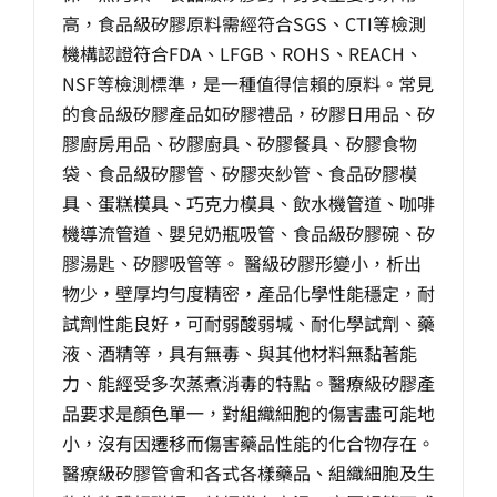
高，食品級矽膠原料需經符合SGS、CTI等檢測
機構認證符合FDA、LFGB、ROHS、REACH、
NSF等檢測標準，是一種值得信賴的原料。常見
的食品級矽膠產品如矽膠禮品，矽膠日用品、矽
膠廚房用品、矽膠廚具、矽膠餐具、矽膠食物
袋、食品級矽膠管、矽膠夾紗管、食品矽膠模
具、蛋糕模具、巧克力模具、飲水機管道、咖啡
機導流管道、嬰兒奶瓶吸管、食品級矽膠碗、矽
膠湯匙、矽膠吸管等。 醫級矽膠形變小，析出
物少，壁厚均勻度精密，產品化學性能穩定，耐
試劑性能良好，可耐弱酸弱堿、耐化學試劑、藥
液、酒精等，具有無毒、與其他材料無黏著能
力、能經受多次蒸煮消毒的特點。醫療級矽膠產
品要求是顏色單一，對組織細胞的傷害盡可能地
小，沒有因遷移而傷害藥品性能的化合物存在。
醫療級矽膠管會和各式各樣藥品、組織細胞及生