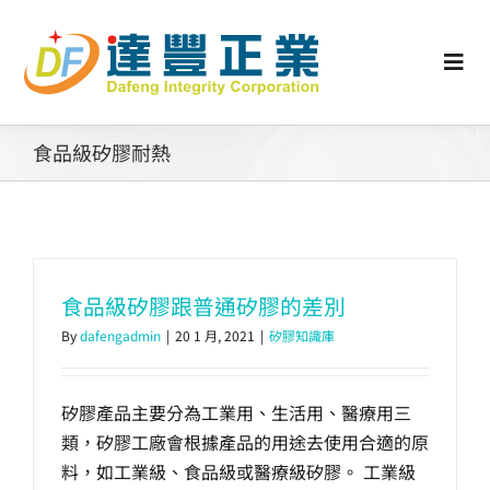
Skip
to
content
Togg
Navi
認識矽膠
食品級矽膠耐熱
行業動態
工業零配件
食品級矽膠跟普通矽膠的差別
By
dafengadmin
|
20 1 月, 2021
|
矽膠知識庫
消費性產品
矽膠產品主要分為工業用、生活用、醫療用三
矽膠客製
類，矽膠工廠會根據產品的用途去使用合適的原
料，如工業級、食品級或醫療級矽膠。 工業級