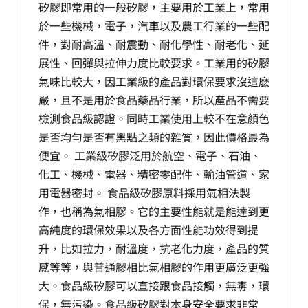
矽膠即常用的一般矽膠，主要用於工業上，常用
生產製造
於一些機械，電子，汽車以及農工行業的一些配
件，對耐高溫、耐震動、耐化學性、耐老化、延
選購指南
展性、回彈與拉伸力度比較要求。工業用的矽膠
氣味比較大，因工業級的產品對環保要求沒這麽
嚴，且不是用於食品藥品行業，所以產品不需要
公司介紹
檢測食品級認證。同時工業使用上較不在意顏色
是否均勻是否有黑點之類的雜質，因此價格最為
聯繫洽詢
便宜。 工業級矽膠泛用於航空、電子、石油、
化工、機械、電器、精密零配件、輸油管道、家
用電器密封。 食品級矽膠原料採用氣相法製
作，也稱為氣相膠。它的主要性能就是能達到更
高純度的環保效果以及各方面性能功效得到提
升，比如拉力，耐溫度，抗老化力度，產品的質
感等等，與普通膠相比氣相膠的作用更廣泛更強
大。食品級矽膠可以直接跟食品接觸，無毒，環
保，無污染。食品級矽膠對本身安全要求非常