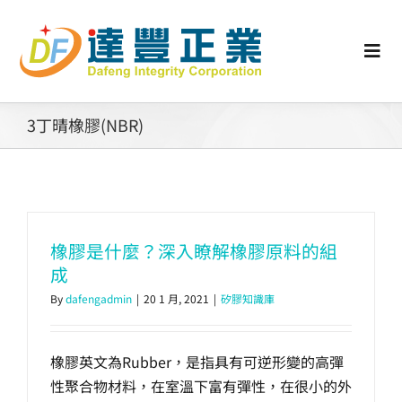
Skip
to
content
Togg
Navi
認識矽膠
3丁晴橡膠(NBR)
行業動態
工業零配件
橡膠是什麼？深入瞭解橡膠原料的組
成
消費性產品
By
dafengadmin
|
20 1 月, 2021
|
矽膠知識庫
矽膠客製
橡膠英文為Rubber，是指具有可逆形變的高彈
性聚合物材料，在室溫下富有彈性，在很小的外