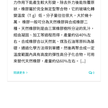
力作用下能產生較大形變，除去外力後能恢覆原
生產製造
狀。橡膠屬於完全無定型聚合物，它的玻璃化轉
變溫度（T g）低，分子量往往很大，大於幾十
選購指南
萬。 橡膠一般可分為天然橡膠與合成橡膠二
種。天然橡膠則是由三葉橡膠樹所分泌的乳汁，
經由凝固、加工等過程而得，產量約佔40%左
公司介紹
右。合成橡膠合以天然氣、煤及石油等原料為基
礎，通過化學方法得到單體，然後再聚合成一定
聯繫洽詢
溫度範圍內具有高度的彈性高分子化合物，可用
來替代天然橡膠，產量約佔60%左右。 [...]
閱讀更多
0