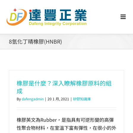
Skip
to
content
Togg
Navi
認識矽膠
8氫化丁晴橡膠(HNBR)
行業動態
工業零配件
橡膠是什麼？深入瞭解橡膠原料的組
成
消費性產品
By
dafengadmin
|
20 1 月, 2021
|
矽膠知識庫
矽膠客製
橡膠英文為Rubber，是指具有可逆形變的高彈
性聚合物材料，在室溫下富有彈性，在很小的外