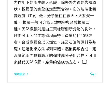
力作用下能產生較大形變，除去外力後能恢覆原
生產製造
狀。橡膠屬於完全無定型聚合物，它的玻璃化轉
變溫度（T g）低，分子量往往很大，大於幾十
選購指南
萬。 橡膠一般可分為天然橡膠與合成橡膠二
種。天然橡膠則是由三葉橡膠樹所分泌的乳汁，
經由凝固、加工等過程而得，產量約佔40%左
公司介紹
右。合成橡膠合以天然氣、煤及石油等原料為基
礎，通過化學方法得到單體，然後再聚合成一定
聯繫洽詢
溫度範圍內具有高度的彈性高分子化合物，可用
來替代天然橡膠，產量約佔60%左右。 [...]
閱讀更多
0