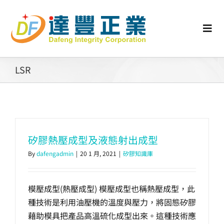
Skip
to
content
Togg
Navi
認識矽膠
LSR
行業動態
工業零配件
矽膠熱壓成型及液態射出成型
By
dafengadmin
|
20 1 月, 2021
|
矽膠知識庫
消費性產品
模壓成型(熱壓成型) 模壓成型也稱熱壓成型，此
矽膠客製
種技術是利用油壓機的溫度與壓力，將固態矽膠
藉助模具把產品高溫硫化成型出來。這種技術應