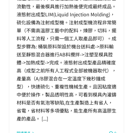
流動性，最後模具進行加熱後便完成最終成品。
液態射出成型LIM(Liquid Injection Molding)，
硫化設備為注射成型機。注射成型機流程非常簡
單（不需高溫膠工藝中的配料，煉膠，切料，擺
料等人工流程，只需一個工人取產品即可）。成
型步驟為: 桶裝原料架設於機台送料處->原料輸
送至靜態混合器進行AB料攪拌->注塑至模具腔
體->加熱成型->完成。液態射出成型產品精確度
高（成型之前所有人工程式全部被機器取代），
產量高（A/B膠混合在一定溫度下幾秒鐘成
型），快速硫化、重複性機械生產。且因粘度適
中便於操作，製品透明性高，可看到模具內灌鑄
材料是否有氣泡等缺陷,在生產製造上有省人，
省電，省材料等多項優點，能生產所有高溫膠生
產的產品。 [...]
閱讀更多
0