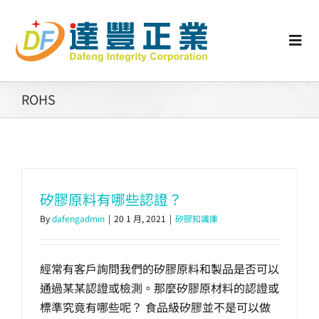
Skip
to
content
Togg
Navi
認識矽膠
ROHS
行業動態
工業零配件
矽膠原料有哪些認證？
By
dafengadmin
|
20 1 月, 2021
|
矽膠知識庫
消費性產品
經常有客戶詢問我們的矽膠原料和製品是否可以
矽膠客製
通過某某認證或檢測。那麼矽膠原材料的認證或
標準究竟有哪些呢？ 食品級矽膠並不是可以做