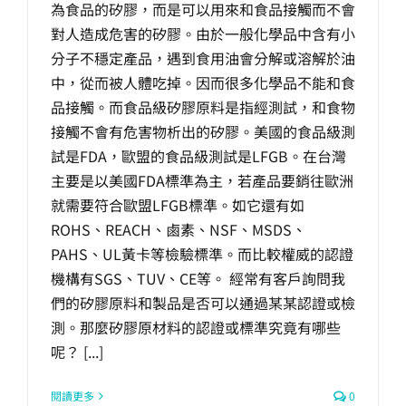
為食品的矽膠，而是可以用來和食品接觸而不會
生產製造
對人造成危害的矽膠。由於一般化學品中含有小
分子不穩定產品，遇到食用油會分解或溶解於油
選購指南
中，從而被人體吃掉。因而很多化學品不能和食
品接觸。而食品級矽膠原料是指經測試，和食物
接觸不會有危害物析出的矽膠。美國的食品級測
公司介紹
試是FDA，歐盟的食品級測試是LFGB。在台灣
主要是以美國FDA標準為主，若產品要銷往歐洲
聯繫洽詢
就需要符合歐盟LFGB標準。如它還有如
ROHS、REACH、鹵素、NSF、MSDS、
PAHS、UL黃卡等檢驗標準。而比較權威的認證
機構有SGS、TUV、CE等。 經常有客戶詢問我
們的矽膠原料和製品是否可以通過某某認證或檢
測。那麼矽膠原材料的認證或標準究竟有哪些
呢？ [...]
閱讀更多
0