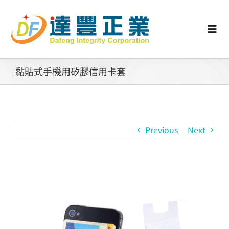
Skip
to
content
Togg
Navi
認識矽膠
黏貼式手機用矽膠信用卡套
行業動態
Previous
Next
工業零配件
消費性產品
View
Larger
矽膠客製
Image