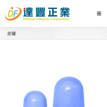
Skip
to
content
Togg
Navi
認識矽膠
走罐
行業動態
工業零配件
消費性產品
矽膠客製